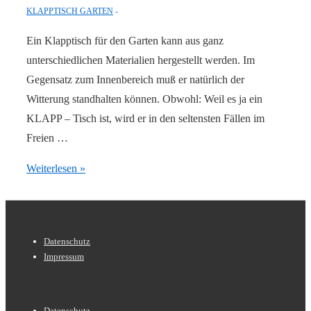
KLAPPTISCH GARTEN
Ein Klapptisch für den Garten kann aus ganz
unterschiedlichen Materialien hergestellt werden. Im
Gegensatz zum Innenbereich muß er natürlich der
Witterung standhalten können. Obwohl: Weil es ja ein
KLAPP – Tisch ist, wird er in den seltensten Fällen im
Freien …
Klapptisch
Weiterlesen »
im
Garten
Footer-
Datenschutz
Menü
Impressum
Footer-
Datenschutz