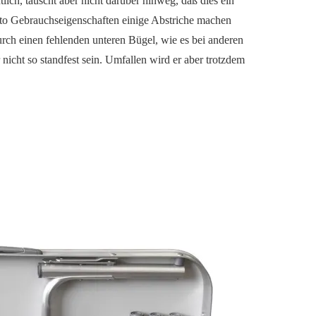
lich, täuscht aber nicht darüber hinweg, daß dies ein
ncto Gebrauchseigenschaften einige Abstriche machen
durch einen fehlenden unteren Bügel, wie es bei anderen
nicht so standfest sein. Umfallen wird er aber trotzdem