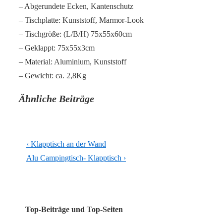
– Abgerundete Ecken, Kantenschutz
– Tischplatte: Kunststoff, Marmor-Look
– Tischgröße: (L/B/H) 75x55x60cm
– Geklappt: 75x55x3cm
– Material: Aluminium, Kunststoff
– Gewicht: ca. 2,8Kg
Ähnliche Beiträge
Beitragsnavigation
Vorheriger
‹ Klapptisch an der Wand
Beitrag
Nächster
Alu Campingtisch- Klapptisch ›
ist
Beitrag
ist
Top-Beiträge und Top-Seiten