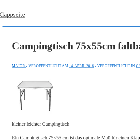
↓
Klappseite
Zum
Inhalt
Campingtisch 75x55cm faltb
MAJOR
VERÖFFENTLICHT AM
14. APRIL 2016
VERÖFFENTLICHT IN
C
kleiner leichter Campingtisch
Ein Campingtisch 75×55 cm ist das optimale Maß für einen Klapp